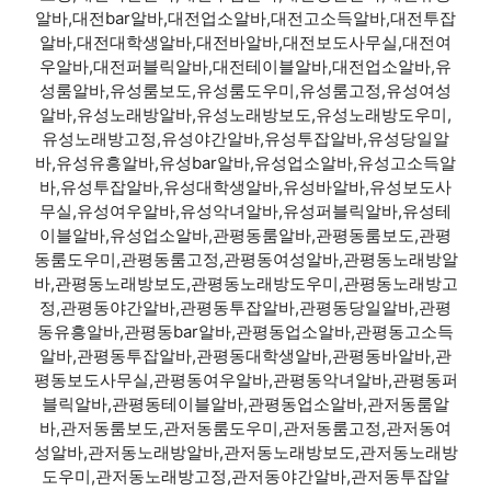
알바,대전bar알바,대전업소알바,대전고소득알바,대전투잡
알바,대전대학생알바,대전바알바,대전보도사무실,대전여
우알바,대전퍼블릭알바,대전테이블알바,대전업소알바,유
성룸알바,유성룸보도,유성룸도우미,유성룸고정,유성여성
알바,유성노래방알바,유성노래방보도,유성노래방도우미,
유성노래방고정,유성야간알바,유성투잡알바,유성당일알
바,유성유흥알바,유성bar알바,유성업소알바,유성고소득알
바,유성투잡알바,유성대학생알바,유성바알바,유성보도사
무실,유성여우알바,유성악녀알바,유성퍼블릭알바,유성테
이블알바,유성업소알바,관평동룸알바,관평동룸보도,관평
동룸도우미,관평동룸고정,관평동여성알바,관평동노래방알
바,관평동노래방보도,관평동노래방도우미,관평동노래방고
정,관평동야간알바,관평동투잡알바,관평동당일알바,관평
동유흥알바,관평동bar알바,관평동업소알바,관평동고소득
알바,관평동투잡알바,관평동대학생알바,관평동바알바,관
평동보도사무실,관평동여우알바,관평동악녀알바,관평동퍼
블릭알바,관평동테이블알바,관평동업소알바,관저동룸알
바,관저동룸보도,관저동룸도우미,관저동룸고정,관저동여
성알바,관저동노래방알바,관저동노래방보도,관저동노래방
도우미,관저동노래방고정,관저동야간알바,관저동투잡알