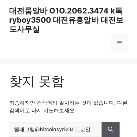
컨
대전룸알바 O1O.2062.3474 k톡
텐
ryboy3500 대전유흥알바 대전보
츠
로
도사무실
건
너
메
뛰
기
뉴
찾지 못함
죄송하지만 검색어와 일치하는 것이 없습니다. 다른
검색어로 다시 시도해보세요.
검
색: