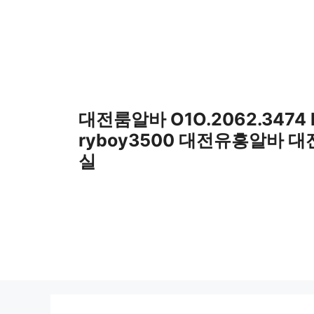
컨
텐
츠
로
건
너
뛰
대전룸알바 O1O.2062.3474
기
ryboy3500 대전유흥알바 
실