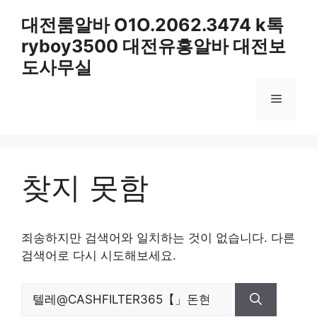
컨
대전룸알바 O1O.2062.3474 k톡
텐
ryboy3500 대전유흥알바 대전보
츠
로
도사무실
건
너
메
뛰
기
뉴
찾지 못함
죄송하지만 검색어와 일치하는 것이 없습니다. 다른
검색어로 다시 시도해보세요.
검
색: