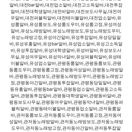
알바,대전bar알바,대전업소알바,대전고소득알바,대전투잡
알바,대전대학생알바,대전바알바,대전보도사무실,대전여
우알바,대전퍼블릭알바,대전테이블알바,대전업소알바,유
성룸알바,유성룸보도,유성룸도우미,유성룸고정,유성여성
알바,유성노래방알바,유성노래방보도,유성노래방도우미,
유성노래방고정,유성야간알바,유성투잡알바,유성당일알
바,유성유흥알바,유성bar알바,유성업소알바,유성고소득알
바,유성투잡알바,유성대학생알바,유성바알바,유성보도사
무실,유성여우알바,유성악녀알바,유성퍼블릭알바,유성테
이블알바,유성업소알바,관평동룸알바,관평동룸보도,관평
동룸도우미,관평동룸고정,관평동여성알바,관평동노래방알
바,관평동노래방보도,관평동노래방도우미,관평동노래방고
정,관평동야간알바,관평동투잡알바,관평동당일알바,관평
동유흥알바,관평동bar알바,관평동업소알바,관평동고소득
알바,관평동투잡알바,관평동대학생알바,관평동바알바,관
평동보도사무실,관평동여우알바,관평동악녀알바,관평동퍼
블릭알바,관평동테이블알바,관평동업소알바,관저동룸알
바,관저동룸보도,관저동룸도우미,관저동룸고정,관저동여
성알바,관저동노래방알바,관저동노래방보도,관저동노래방
도우미,관저동노래방고정,관저동야간알바,관저동투잡알