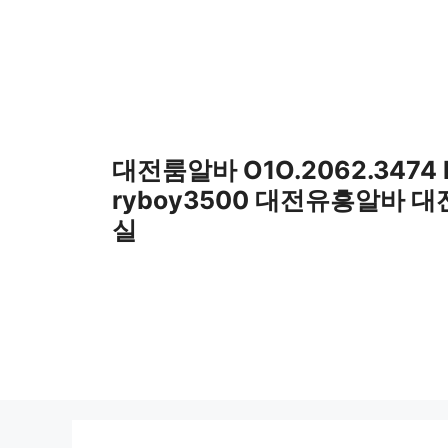
컨
텐
츠
로
건
너
뛰
대전룸알바 O1O.2062.3474
기
ryboy3500 대전유흥알바 
실