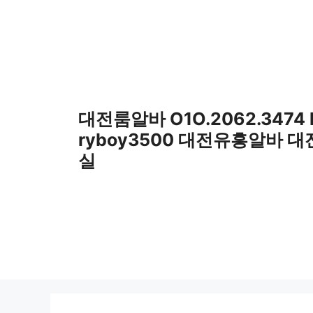
컨
텐
츠
로
건
너
뛰
대전룸알바 O1O.2062.3474
기
ryboy3500 대전유흥알바 
실