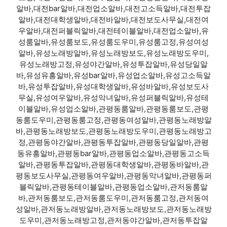
알바,대전bar알바,대전업소알바,대전고소득알바,대전투잡
알바,대전대학생알바,대전바알바,대전보도사무실,대전여
우알바,대전퍼블릭알바,대전테이블알바,대전업소알바,유
성룸알바,유성룸보도,유성룸도우미,유성룸고정,유성여성
알바,유성노래방알바,유성노래방보도,유성노래방도우미,
유성노래방고정,유성야간알바,유성투잡알바,유성당일알
바,유성유흥알바,유성bar알바,유성업소알바,유성고소득알
바,유성투잡알바,유성대학생알바,유성바알바,유성보도사
무실,유성여우알바,유성악녀알바,유성퍼블릭알바,유성테
이블알바,유성업소알바,관평동룸알바,관평동룸보도,관평
동룸도우미,관평동룸고정,관평동여성알바,관평동노래방알
바,관평동노래방보도,관평동노래방도우미,관평동노래방고
정,관평동야간알바,관평동투잡알바,관평동당일알바,관평
동유흥알바,관평동bar알바,관평동업소알바,관평동고소득
알바,관평동투잡알바,관평동대학생알바,관평동바알바,관
평동보도사무실,관평동여우알바,관평동악녀알바,관평동퍼
블릭알바,관평동테이블알바,관평동업소알바,관저동룸알
바,관저동룸보도,관저동룸도우미,관저동룸고정,관저동여
성알바,관저동노래방알바,관저동노래방보도,관저동노래방
도우미,관저동노래방고정,관저동야간알바,관저동투잡알