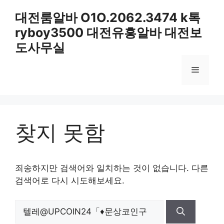
컨
대전룸알바 O1O.2062.3474 k톡
텐
ryboy3500 대전유흥알바 대전보
츠
로
도사무실
건
너
메
뛰
기
뉴
찾지 못함
죄송하지만 검색어와 일치하는 것이 없습니다. 다른
검색어로 다시 시도해보세요.
검
색: