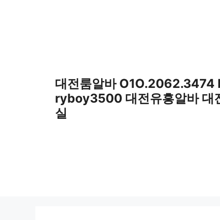
컨
텐
츠
로
건
너
뛰
대전룸알바 O1O.2062.3474
기
ryboy3500 대전유흥알바 
실