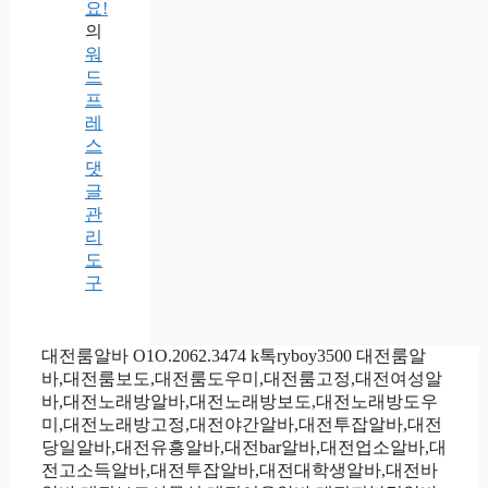
요!
의
워
드
프
레
스
댓
글
관
리
도
구
대전룸알바 O1O.2062.3474 k톡ryboy3500 대전룸알
바,대전룸보도,대전룸도우미,대전룸고정,대전여성알
바,대전노래방알바,대전노래방보도,대전노래방도우
미,대전노래방고정,대전야간알바,대전투잡알바,대전
당일알바,대전유흥알바,대전bar알바,대전업소알바,대
전고소득알바,대전투잡알바,대전대학생알바,대전바