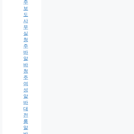
주
보
도
사
무
실
청
주
바
알
바
청
주
여
성
알
바
대
전
룸
알
바