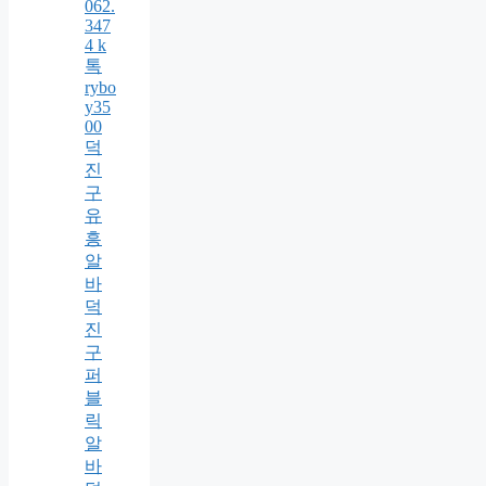
062.
347
4 k
톡
rybo
y35
00
덕
진
구
유
흥
알
바
덕
진
구
퍼
블
릭
알
바