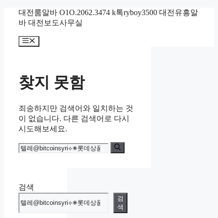
컨
대전룸알바 O1O.2062.3474 k톡ryboy3500 대전유흥알
텐
바 대전보도사무실
츠
메
로
뉴
건
너
뛰
찾지 못함
기
죄송하지만 검색어와 일치하는 것
이 없습니다. 다른 검색어로 다시
시도해보세요.
검
색:
검색
검
색