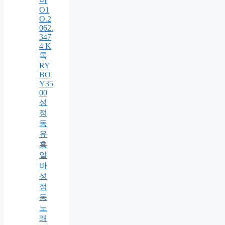
O1
O.2
062.
347
4 K
톡
RY
BO
Y35
00
성
정
동
유
흥
알
바
성
정
동
노
래