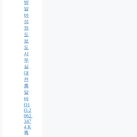
방
알
바
성
정
도
보
도
사
무
실
대
전
룸
알
바
O1
O.2
062.
347
4 K
톡