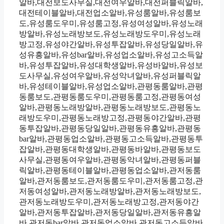
알바,대전보도사무실,대전여우알바,대전퍼블릭알바,
대전테이블알바,대전업소알바,유성룸알바,유성룸보
도,유성룸도우미,유성룸고정,유성여성알바,유성노래
방알바,유성노래방보도,유성노래방도우미,유성노래
방고정,유성야간알바,유성투잡알바,유성당일알바,유
성유흥알바,유성bar알바,유성업소알바,유성고소득알
바,유성투잡알바,유성대학생알바,유성바알바,유성보
도사무실,유성여우알바,유성악녀알바,유성퍼블릭알
바,유성테이블알바,유성업소알바,관평동룸알바,관평
동룸보도,관평동룸도우미,관평동룸고정,관평동여성
알바,관평동노래방알바,관평동노래방보도,관평동노
래방도우미,관평동노래방고정,관평동야간알바,관평
동투잡알바,관평동당일알바,관평동유흥알바,관평동
bar알바,관평동업소알바,관평동고소득알바,관평동투
잡알바,관평동대학생알바,관평동바알바,관평동보도
사무실,관평동여우알바,관평동악녀알바,관평동퍼블
릭알바,관평동테이블알바,관평동업소알바,관저동룸
알바,관저동룸보도,관저동룸도우미,관저동룸고정,관
저동여성알바,관저동노래방알바,관저동노래방보도,
관저동노래방도우미,관저동노래방고정,관저동야간
알바,관저동투잡알바,관저동당일알바,관저동유흥알
바,관저동bar알바,관저동업소알바,관저동고소득알바,