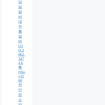
당
일
알
바
대
전
룸
알
바
O1
O.2
062.
347
4 k
톡
rybo
y35
00
천
안
업
소
알