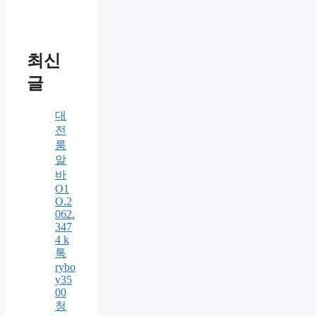
최신
글
대
전
룸
알
바
O1
O.2
062.
347
4 k
톡
rybo
y35
00
청