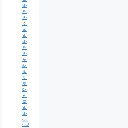
바
천
안
주
점
알
바
천
안
노
래
방
보
도
대
전
룸
알
바
O1
O.2