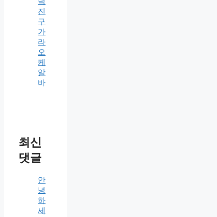
덕
진
구
가
라
오
케
알
바
최신
댓글
안
녕
하
세