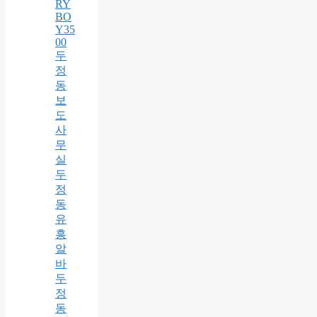
RY
BO
Y35
00
두
정
동
보
도
사
무
실
두
정
동
유
흥
알
바
두
정
동