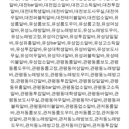
알바,대전bar알바,대전업소알바,대전고소득알바,대전투잡
알바,대전대학생알바,대전바알바,대전보도사무실,대전여
우알바,대전퍼블릭알바,대전테이블알바,대전업소알바,유
성룸알바,유성룸보도,유성룸도우미,유성룸고정,유성여성
알바,유성노래방알바,유성노래방보도,유성노래방도우미,
유성노래방고정,유성야간알바,유성투잡알바,유성당일알
바,유성유흥알바,유성bar알바,유성업소알바,유성고소득알
바,유성투잡알바,유성대학생알바,유성바알바,유성보도사
무실,유성여우알바,유성악녀알바,유성퍼블릭알바,유성테
이블알바,유성업소알바,관평동룸알바,관평동룸보도,관평
동룸도우미,관평동룸고정,관평동여성알바,관평동노래방알
바,관평동노래방보도,관평동노래방도우미,관평동노래방고
정,관평동야간알바,관평동투잡알바,관평동당일알바,관평
동유흥알바,관평동bar알바,관평동업소알바,관평동고소득
알바,관평동투잡알바,관평동대학생알바,관평동바알바,관
평동보도사무실,관평동여우알바,관평동악녀알바,관평동퍼
블릭알바,관평동테이블알바,관평동업소알바,관저동룸알
바,관저동룸보도,관저동룸도우미,관저동룸고정,관저동여
성알바,관저동노래방알바,관저동노래방보도,관저동노래방
도우미,관저동노래방고정,관저동야간알바,관저동투잡알