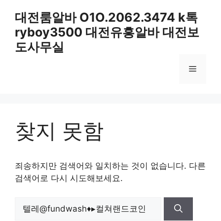
컨
대전룸알바 O1O.2062.3474 k톡
텐
ryboy3500 대전유흥알바 대전보
츠
로
도사무실
건
너
메
뛰
기
뉴
찾지 못함
죄송하지만 검색어와 일치하는 것이 없습니다. 다른
검색어로 다시 시도해보세요.
검
색: