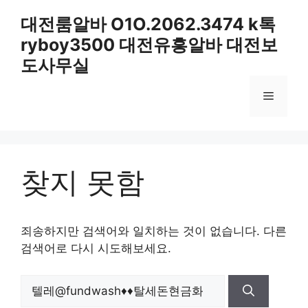
컨
대전룸알바 O1O.2062.3474 k톡
텐
ryboy3500 대전유흥알바 대전보
츠
로
도사무실
건
너
메
뛰
기
뉴
찾지 못함
죄송하지만 검색어와 일치하는 것이 없습니다. 다른
검색어로 다시 시도해보세요.
검
색: