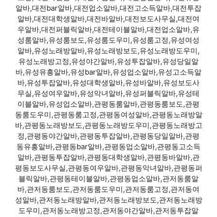
알바,대전bar알바,대전업소알바,대전고소득알바,대전투잡
알바,대전대학생알바,대전바알바,대전보도사무실,대전여
우알바,대전퍼블릭알바,대전테이블알바,대전업소알바,유
성룸알바,유성룸보도,유성룸도우미,유성룸고정,유성여성
알바,유성노래방알바,유성노래방보도,유성노래방도우미,
유성노래방고정,유성야간알바,유성투잡알바,유성당일알
바,유성유흥알바,유성bar알바,유성업소알바,유성고소득알
바,유성투잡알바,유성대학생알바,유성바알바,유성보도사
무실,유성여우알바,유성악녀알바,유성퍼블릭알바,유성테
이블알바,유성업소알바,관평동룸알바,관평동룸보도,관평
동룸도우미,관평동룸고정,관평동여성알바,관평동노래방알
바,관평동노래방보도,관평동노래방도우미,관평동노래방고
정,관평동야간알바,관평동투잡알바,관평동당일알바,관평
동유흥알바,관평동bar알바,관평동업소알바,관평동고소득
알바,관평동투잡알바,관평동대학생알바,관평동바알바,관
평동보도사무실,관평동여우알바,관평동악녀알바,관평동퍼
블릭알바,관평동테이블알바,관평동업소알바,관저동룸알
바,관저동룸보도,관저동룸도우미,관저동룸고정,관저동여
성알바,관저동노래방알바,관저동노래방보도,관저동노래방
도우미,관저동노래방고정,관저동야간알바,관저동투잡알