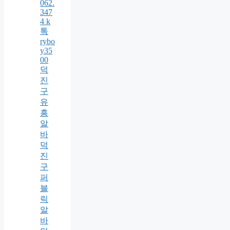
062.
347
4 k
톡
rybo
y35
00
덕
진
구
유
흥
알
바
덕
진
구
퍼
블
릭
알
바