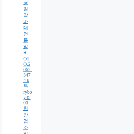
당
일
알
바
대
전
룸
알
바
O1
O.2
062.
347
4 k
톡
rybo
y35
00
천
안
업
소
알