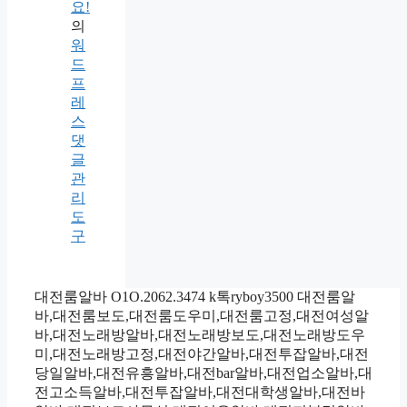
요!
의
워
드
프
레
스
댓
글
관
리
도
구
대전룸알바 O1O.2062.3474 k톡ryboy3500 대전룸알
바,대전룸보도,대전룸도우미,대전룸고정,대전여성알
바,대전노래방알바,대전노래방보도,대전노래방도우
미,대전노래방고정,대전야간알바,대전투잡알바,대전
당일알바,대전유흥알바,대전bar알바,대전업소알바,대
전고소득알바,대전투잡알바,대전대학생알바,대전바