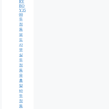
RY
BO
Y35
00
두
정
동
보
도
사
무
실
두
정
동
유
흥
알
바
두
정
동