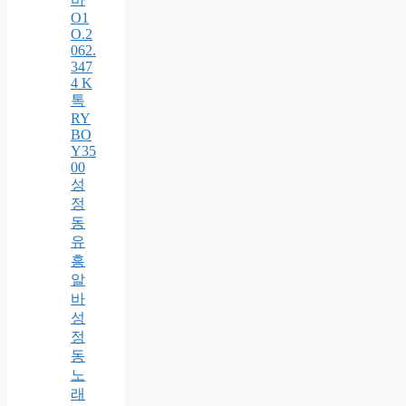
O1
O.2
062.
347
4 K
톡
RY
BO
Y35
00
성
정
동
유
흥
알
바
성
정
동
노
래