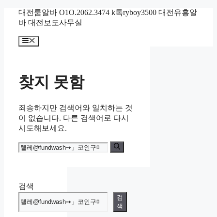
컨
대전룸알바 O1O.2062.3474 k톡ryboy3500 대전유흥알
텐
바 대전보도사무실
츠
메
로
뉴
건
너
뛰
찾지 못함
기
죄송하지만 검색어와 일치하는 것
이 없습니다. 다른 검색어로 다시
시도해보세요.
검
색:
검색
검
색