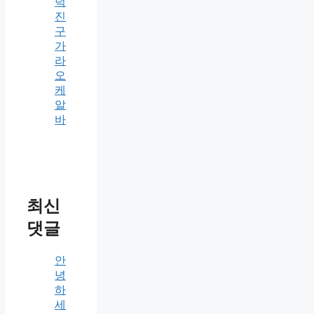
덕
진
구
가
라
오
케
알
바
최신
댓글
안
녕
하
세