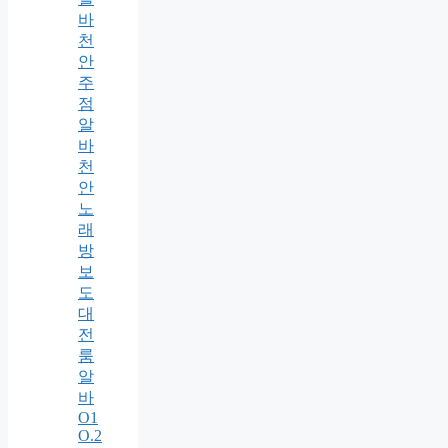
바
천
안
주
점
알
바
천
안
노
래
방
보
도
대
전
룸
알
바
O1
O.2