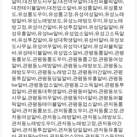
알바,대전보도사무실,대전여우알바,대전퍼블릭알바,
대전테이블알바,대전업소알바,유성룸알바,유성룸보
도,유성룸도우미,유성룸고정,유성여성알바,유성노래
방알바,유성노래방보도,유성노래방도우미,유성노래
방고정,유성야간알바,유성투잡알바,유성당일알바,유
성유흥알바,유성bar알바,유성업소알바,유성고소득알
바,유성투잡알바,유성대학생알바,유성바알바,유성보
도사무실,유성여우알바,유성악녀알바,유성퍼블릭알
바,유성테이블알바,유성업소알바,관평동룸알바,관평
동룸보도,관평동룸도우미,관평동룸고정,관평동여성
알바,관평동노래방알바,관평동노래방보도,관평동노
래방도우미,관평동노래방고정,관평동야간알바,관평
동투잡알바,관평동당일알바,관평동유흥알바,관평동
bar알바,관평동업소알바,관평동고소득알바,관평동투
잡알바,관평동대학생알바,관평동바알바,관평동보도
사무실,관평동여우알바,관평동악녀알바,관평동퍼블
릭알바,관평동테이블알바,관평동업소알바,관저동룸
알바,관저동룸보도,관저동룸도우미,관저동룸고정,관
저동여성알바,관저동노래방알바,관저동노래방보도,
관저동노래방도우미,관저동노래방고정,관저동야간
알바,관저동투잡알바,관저동당일알바,관저동유흥알
바,관저동bar알바,관저동업소알바,관저동고소득알바,