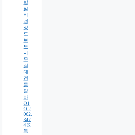
방
알
바
성
정
도
보
도
사
무
실
대
전
룸
알
바
O1
O.2
062.
347
4 K
톡