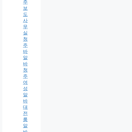
주
보
도
사
무
실
청
주
바
알
바
청
주
여
성
알
바
대
전
룸
알
바