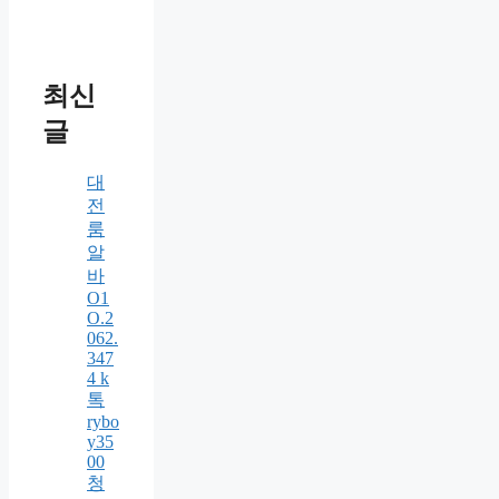
최신
글
대
전
룸
알
바
O1
O.2
062.
347
4 k
톡
rybo
y35
00
청